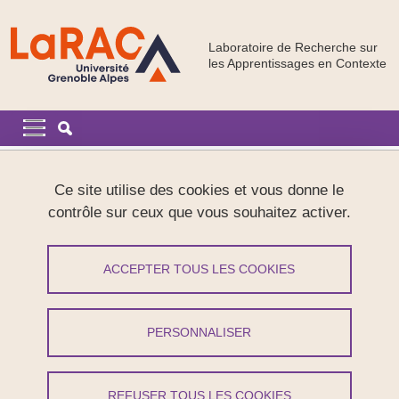
Aller au contenu principal
Gestion des cookies
Laboratoire de Recherche sur
les Apprentissages en Contexte
Navigation principale
Navigation principale mobile
Fil d'Ariane
Accueil
Ce site utilise des cookies et vous donne le
contrôle sur ceux que vous souhaitez activer.
Onglets principaux
VOIR
MODIFIER
ACCEPTER TOUS LES COOKIES
PASCAL BRESSOUX
Professeur des universités
(Université Grenoble
PERSONNALISER
Alpes)
REFUSER TOUS LES COOKIES
Partager sur Facebook
Partager sur LinkedIn