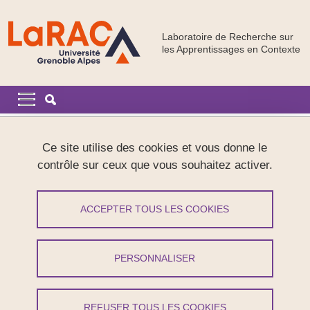
Aller au contenu principal
Gestion des cookies
Laboratoire de Recherche sur
les Apprentissages en Contexte
Navigation principale
Navigation principale mobile
Fil d'Ariane
Accueil
Présentation
Ce site utilise des cookies et vous donne le
contrôle sur ceux que vous souhaitez activer.
Présentation du LaRAC
ACCEPTER TOUS LES COOKIES
Partager sur Facebook
Partager sur LinkedIn
Imprimer
Partager
Partager l'URL de cette page
PERSONNALISER
Notre objectif
REFUSER TOUS LES COOKIES