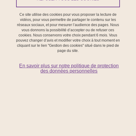
Le
Laboratoire de Recherche sur les Apprentissages en
Contexte (LaRAC)
est une unité de recherche en Sciences de
Ce site utilise des cookies pour vous proposer la lecture de
l'Éducation et de la Formation ouverte à l'international. Son objectif
vidéos, pour vous permettre de partager le contenu sur les
réseaux sociaux, et pour mesurer l’audience des pages. Nous
principal est de comprendre les dynamiques et processus des
vous donnons la possibilité d’accepter ou de refuser ces
apprentissages en contexte, ainsi que les inégalités sociales qui y
cookies. Nous conservons votre choix pendant 6 mois. Vous
pouvez changer d’avis et modifier votre choix à tout moment en
sont associées. Le terme « contexte » souligne que les
cliquant sur le lien "Gestion des cookies" situé dans le pied de
apprentissages se déroulent toujours dans un environnement
page du site.
préexistant et s'étendent à divers domaines de la vie sociale et
professionnelle, tels que l'éducation académique, la production de
En savoir plus sur notre politique de protection
des données personnelles
biens et de services, l'environnement et la santé.
Notre identité
L'identité du LaRAC se caractérise par l'étude des processus