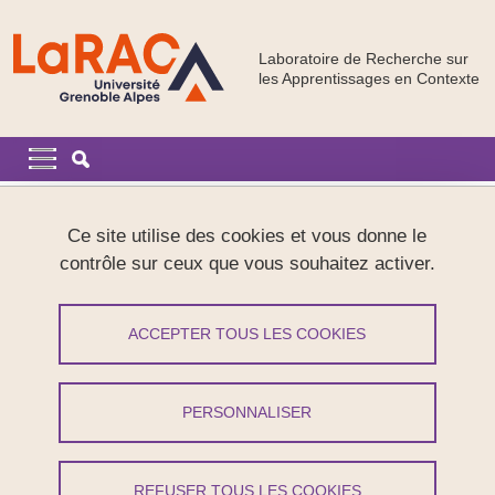
Aller au contenu principal
Gestion des cookies
Laboratoire de Recherche sur
les Apprentissages en Contexte
Navigation principale
Navigation principale mobile
Fil d'Ariane
Accueil
Ce site utilise des cookies et vous donne le
contrôle sur ceux que vous souhaitez activer.
Onglets principaux
VOIR
MODIFIER
ACCEPTER TOUS LES COOKIES
ANNA POTOCKI
Maîtresse de conférences
(Université Grenoble
PERSONNALISER
Alpes)
REFUSER TOUS LES COOKIES
Partager sur Facebook
Partager sur LinkedIn