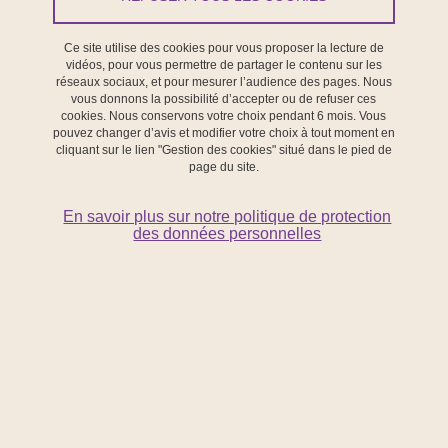
Ce site utilise des cookies pour vous proposer la lecture de
Le projet SchoolBias s’est intéressé à l’impact des biais d’auto-
vidéos, pour vous permettre de partager le contenu sur les
évaluation de compétence scolaire sur les apprentissages
réseaux sociaux, et pour mesurer l’audience des pages. Nous
vous donnons la possibilité d’accepter ou de refuser ces
fondamentaux. Certains élèves surestiment ou sous-estiment leurs
cookies. Nous conservons votre choix pendant 6 mois. Vous
compétences, ce qui peut constituer, selon les cas, un levier ou un
pouvez changer d’avis et modifier votre choix à tout moment en
cliquant sur le lien "Gestion des cookies" situé dans le pied de
frein à leur réussite scolaire. Le projet visait à mieux comprendre
page du site.
la dynamique de ces jugements biaisés, qu’ils soient positifs
(surestimation) ou négatifs (sous-estimation), et leurs effets sur la
En savoir plus sur notre politique de protection
progression des élèves à différents niveaux de scolarité. Deux
des données personnelles
niveaux d’analyse ont été explorés : au niveau individuel, l’accent a
été mis sur l’évolution des biais et leurs conséquences sur les
apprentissages ; au niveau interindividuel, l’étude portait sur la
manière dont les enseignants perçoivent les élèves présentant de
tels biais. Le projet a également examiné ces mécanismes dans
une perspective interculturelle.
(2016-2021, ANR-16-CE28-0011,140k€ au LaRAC)