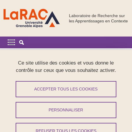
Aller au contenu principal
Gestion des cookies
Laboratoire de Recherche sur
les Apprentissages en Contexte
Navigation principale
Navigation principale mobile
Fil d'Ariane
Accueil
Recherche
Projets récents
SchoolBias
Ce site utilise des cookies et vous donne le
contrôle sur ceux que vous souhaitez activer.
SchoolBias
ACCEPTER TOUS LES COOKIES
Pascal Pansu
Partager sur Facebook
Partager sur LinkedIn
Imprimer
Partager
PERSONNALISER
Partager l'URL de cette page
REFUSER TOUS LES COOKIES
Recherche