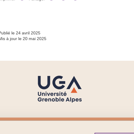
Partager l'URL de cette page
Publié le 24 avril 2025
Mis à jour le 20 mai 2025
Menu footer
Sui
Contact