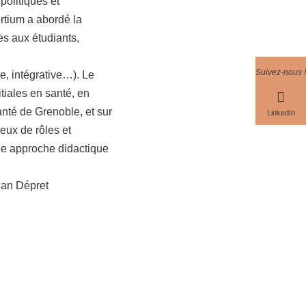
politiques et
rtium a abordé la
es aux étudiants,
Suivez-nous !
e, intégrative…). Le
tiales en santé, en
anté de Grenoble, et sur
LinkedIn
jeux de rôles et
ne approche didactique
ian Dépret