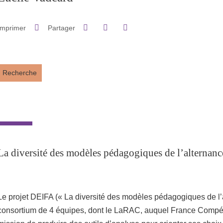
Partager sur Facebook
Partager sur LinkedIn
Imprimer
Partager
Partager l'URL de cette page
Recherche
La diversité des modèles pédagogiques de l’alternanc
Le projet DEIFA (« La diversité des modèles pédagogiques de l’a
consortium de 4 équipes, dont le LaRAC, auquel France Compét