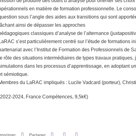
mission de produire des outils d’analyse pour orienter ses choix 
opérationnels en matière de formation professionnelle. Le conso
question sous l’angle des aides aux transitions qui sont apporté
tâchant ainsi de dépasser les approches
pédagogiques classiques d’analyse de l’alternance (juxtapositiv
LaRAC s’est particulièrement centré sur l’étude de formations ini
partenariat avec l’Institut de Formation des Professionnels de S
le rôle des situations intermédiaires de types travaux pratiques, 
simulations dans les processus d’apprentissage, en adoptant u
et sémiotique.
Membres du LaRAC impliqués : Lucile Vadcard (porteur), Christ
(2022-2024, France Compétences, 9,5k€)
Partager sur Facebook
Partager sur LinkedIn
Imprimer
Partager