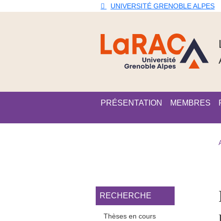
Aller au contenu principal
Gestion des cookies
UNIVERSITÉ GRENOBLE ALPES
Navigation principale
PRÉSENTATION
MEMBRES
Navigation princi
RECHERCHE
Thèses en cours