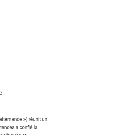
e
lternance ») réunit un
ences a confié la