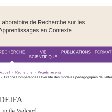
Laboratoire de Recherche sur les
Apprentissages en Contexte
RECHERCHE
VIE
PUBLICATIONS
FORMAT
SCIENTIFIQUE
Fil d'Ariane
Accueil
Recherche
Projets récents
France Compétences Diversité des modèles pédagogiques de l'alte
pale Sidebar
DEIFA
Lucile Vadcard