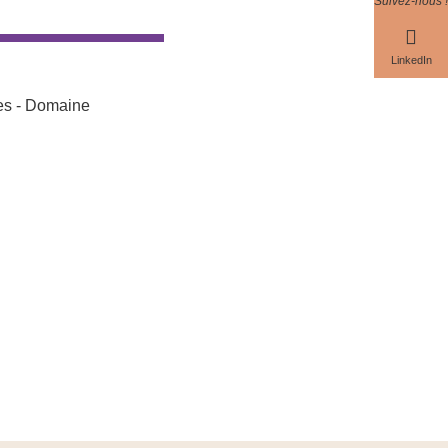
Suivez-nous !
LinkedIn
res - Domaine