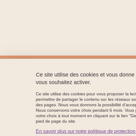
LaRAC
Université Grenoble Alpes
Ce site utilise des cookies et vous donne
Bâtiment Michel Dubois, Aile C
vous souhaitez activer.
1251 rue des Universités
38400 Saint-Martin-d'Hères
Ce site utilise des cookies pour vous proposer la le
permettre de partager le contenu sur les réseaux so
des pages. Nous vous donnons la possibilité d’accep
Nous conservons votre choix pendant 6 mois. Vous 
votre choix à tout moment en cliquant sur le lien "G
pied de page du site.
En savoir plus sur notre politique de protecti