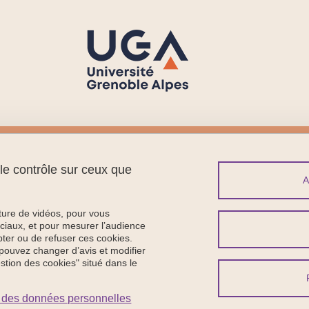
Menu footer
Sui
Contact
 le contrôle sur ceux que
Plan du site
Crédits
Mentions légales
cture de vidéos, pour vous
Données personnelles
ciaux, et pour mesurer l’audience
ter ou de refuser ces cookies.
Politique des cookies
pouvez changer d’avis et modifier
Gestion des cookies
estion des cookies" situé dans le
Accessibilité : non conforme
Intranet
on des données personnelles
Se connecter