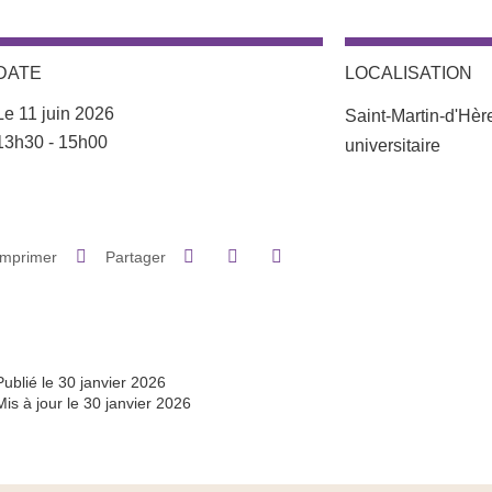
DATE
LOCALISATION
Le 11 juin 2026
Saint-Martin-d'Hè
Complément date
13h30 - 15h00
universitaire
Partager sur Facebook
Partager sur LinkedIn
Imprimer
Partager
Partager l'URL de cette page
Publié le 30 janvier 2026
Mis à jour le 30 janvier 2026