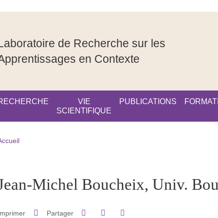
Laboratoire de Recherche sur les
Apprentissages en Contexte
RECHERCHE
VIE
PUBLICATIONS
FORMAT
SCIENTIFIQUE
Fil d'Ariane
Accueil
pale Sidebar
Jean-Michel Boucheix, Univ. Bo
Partager sur Facebook
Partager sur LinkedIn
Imprimer
Partager