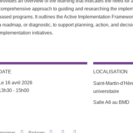
provides an overview of the learning that indicates the need for 
comprehensive approach to guiding and researching the implem
based programs. It outlines the Active Implementation Framewor
a roadmap, or diagnostic, to support planning, action, and decis
implementation initiatives.
DATE
LOCALISATION
Le 16 avril 2026
Saint-Martin-d'Hè
Complément date
13h30 - 15h00
universitaire
Complément lieu
Salle A6 au BMD
Partager sur Facebook
Partager sur LinkedIn
Imprimer
Partager