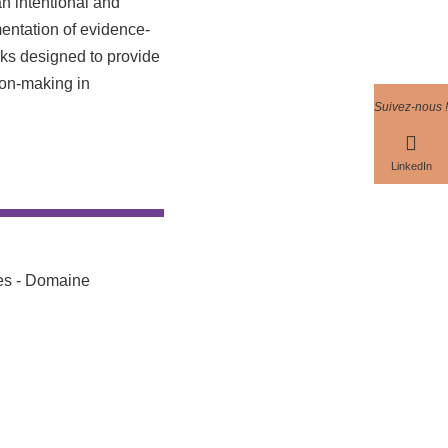
an intentional and
entation of evidence-
ks designed to provide
ion-making in
Suivez-nous !
LinkedIn
res - Domaine