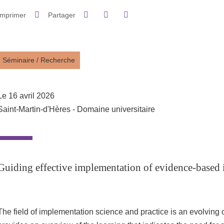
Partager sur Facebook
Partager sur LinkedIn
Imprimer
Partager
Partager l'URL de cette page
Séminaire
/
Recherche
Le 16 avril 2026
Saint-Martin-d'Hères - Domaine universitaire
Guiding effective implementation of evidence-based
The field of implementation science and practice is an evolving 