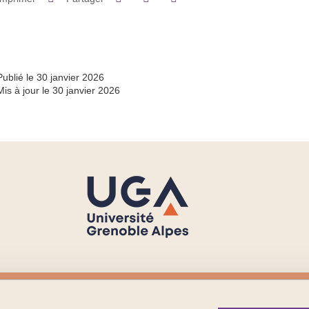
Partager l'URL de cette page
Publié le 30 janvier 2026
Mis à jour le 30 janvier 2026
Menu footer
Sui
Contact